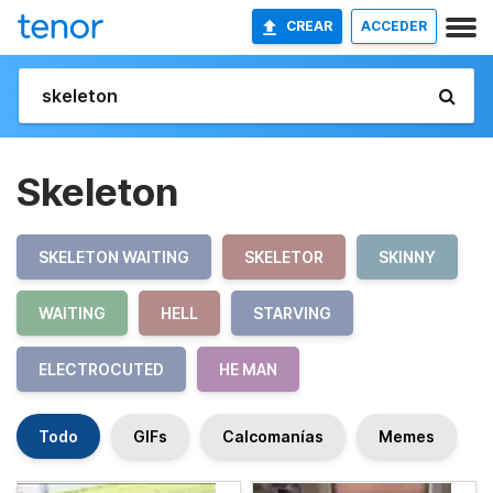
CREAR
ACCEDER
Skeleton
SKELETON WAITING
SKELETOR
SKINNY
WAITING
HELL
STARVING
ELECTROCUTED
HE MAN
Todo
GIFs
Calcomanías
Memes