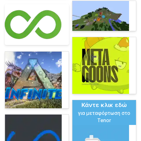
Κάντε κλικ εδώ
για μεταφόρτωση στο
Tenor