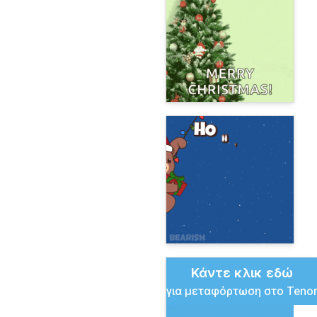
Κάντε κλικ εδώ
για μεταφόρτωση στο Teno