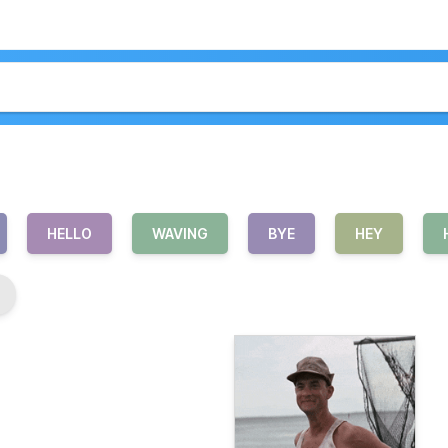
HELLO
WAVING
BYE
HEY