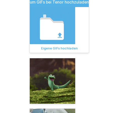
um GIFs bei Tenor hochzuladen
Eigene GIFs hochladen