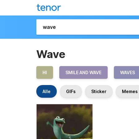
Wave
HI
SMILE AND WAVE
WAVES
Alle
GIFs
Sticker
Memes