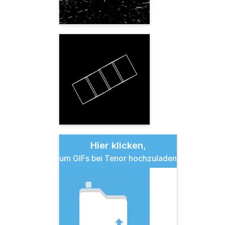
Hier klicken,
um GIFs bei Tenor hochzuladen