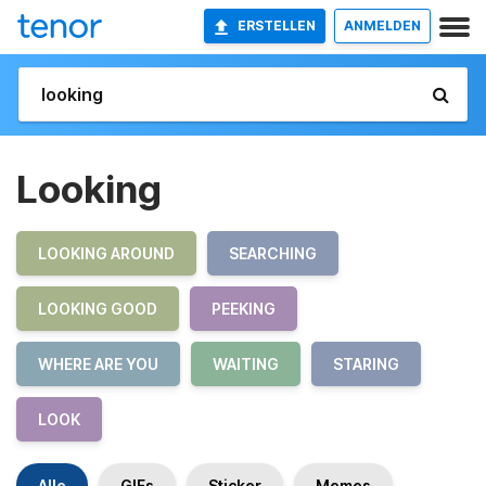
ERSTELLEN
ANMELDEN
Looking
LOOKING AROUND
SEARCHING
LOOKING GOOD
PEEKING
WHERE ARE YOU
WAITING
STARING
LOOK
Alle
GIFs
Sticker
Memes