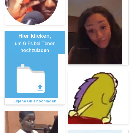
Hier klicken,
um GIFs bei Tenor
hochzuladen
Eigene GIFs hochladen