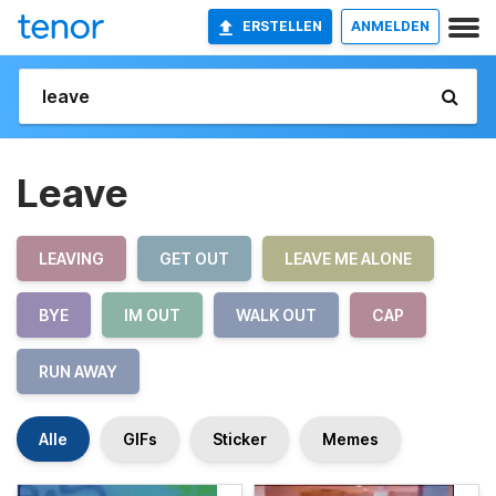
ERSTELLEN
ANMELDEN
Leave
LEAVING
GET OUT
LEAVE ME ALONE
BYE
IM OUT
WALK OUT
CAP
RUN AWAY
Alle
GIFs
Sticker
Memes