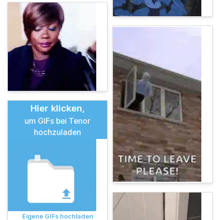
Hier klicken,
um GIFs bei Tenor
hochzuladen
Eigene GIFs hochladen