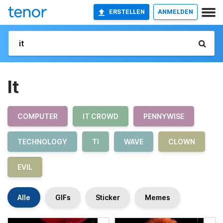
ERSTELLEN
ANMELDEN
It
COMPUTER
IT CROWD
PENNYWISE
TECHNOLOGY
TI
WAVE
CLOWN
EVIL
Alle
GIFs
Sticker
Memes