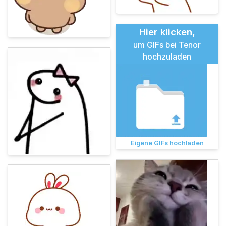
Hier klicken,
um GIFs bei Tenor
hochzuladen
Eigene GIFs hochladen