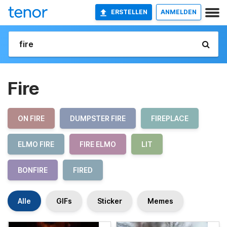
ERSTELLEN
ANMELDEN
Fire
ON FIRE
DUMPSTER FIRE
FIREPLACE
ELMO FIRE
FIRE ELMO
LIT
BONFIRE
FIRED
Alle
GIFs
Sticker
Memes