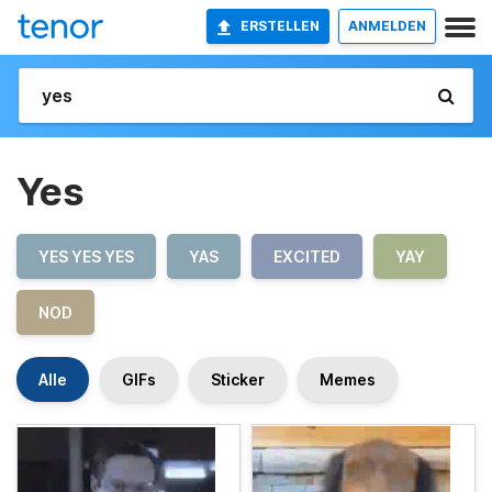
ERSTELLEN
ANMELDEN
Yes
YES YES YES
YAS
EXCITED
YAY
NOD
Alle
GIFs
Sticker
Memes