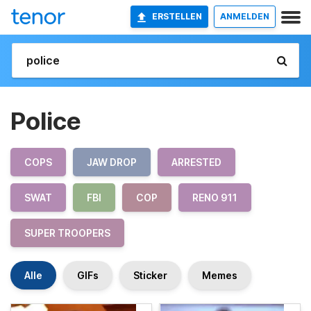
ERSTELLEN
ANMELDEN
Police
COPS
JAW DROP
ARRESTED
SWAT
FBI
COP
RENO 911
SUPER TROOPERS
Alle
GIFs
Sticker
Memes