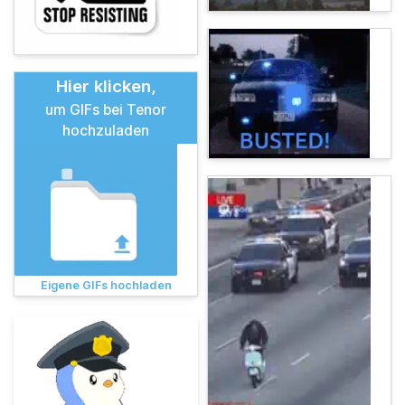
Hier klicken,
um GIFs bei Tenor
hochzuladen
Eigene GIFs hochladen