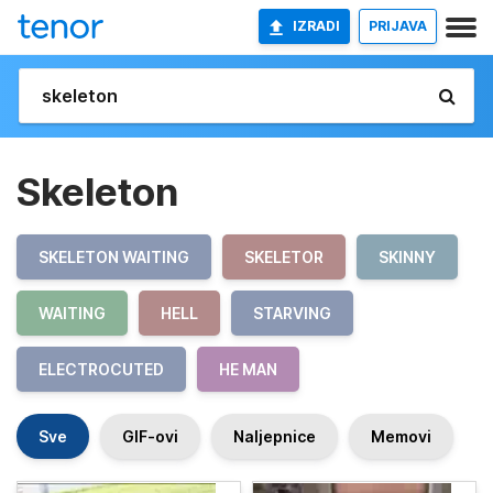
IZRADI
PRIJAVA
Skeleton
SKELETON WAITING
SKELETOR
SKINNY
WAITING
HELL
STARVING
ELECTROCUTED
HE MAN
Sve
GIF-ovi
Naljepnice
Memovi