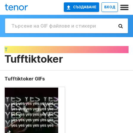
СЪЗДАВАНЕ
ВХОД
T
Tufftiktoker
Tufftiktoker GIFs