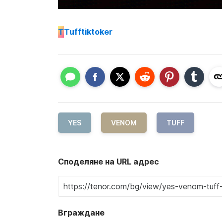
T
Tufftiktoker
YES
VENOM
TUFF
Споделяне на URL адрес
Вграждане