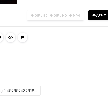
НАДПИС
● GIF с SD
● GIF с HD
● MP4