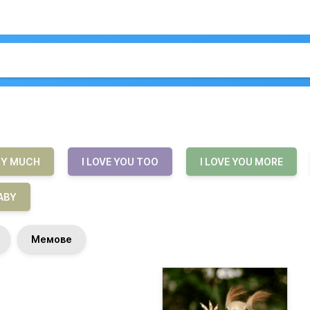
ERY MUCH
I LOVE YOU TOO
I LOVE YOU MORE
BABY
Мемове