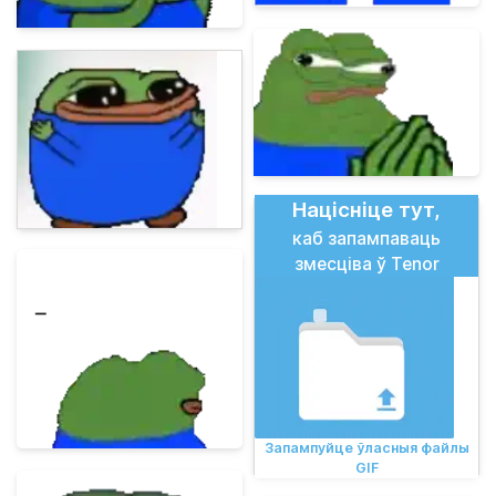
Націсніце тут,
каб запампаваць
змесціва ў Tenor
Запампуйце ўласныя файлы
GIF