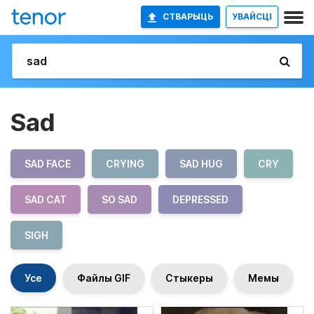
СТВАРЫЦЬ
УВАЙСЦІ
Sad
SAD FACE
CRYING
SAD HUG
CRY
SAD CAT
SO SAD
DEPRESSED
SIGH
Усе
Файлы GIF
Стыкеры
Мемы