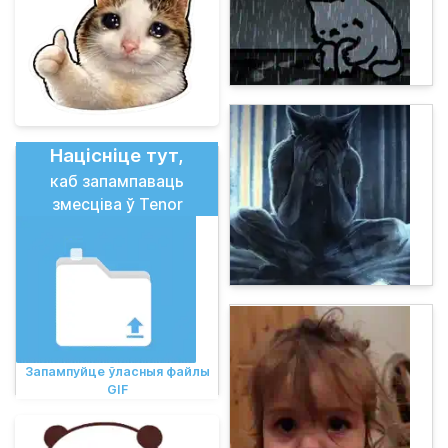
Націсніце тут,
каб запампаваць
змесціва ў Tenor
Запампуйце ўласныя файлы
GIF