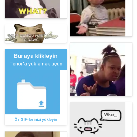
Buraya klikləyin
Tenor'a yükləmək üçün
Öz GIF-lərinizi yükləyin