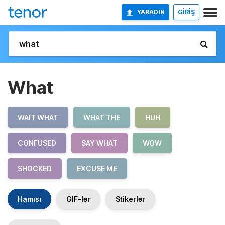
YARADIN
GİRİŞ
What
WAIT WHAT
WHAT THE
HUH
CONFUSED
SAY WHAT
WOW
SHOCKED
EXCUSE ME
Hamısı
GIF-lər
Stikerlər