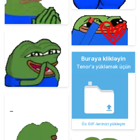
Buraya klikləyin
Tenor'a yükləmək üçün
Öz GIF-lərinizi yükləyin