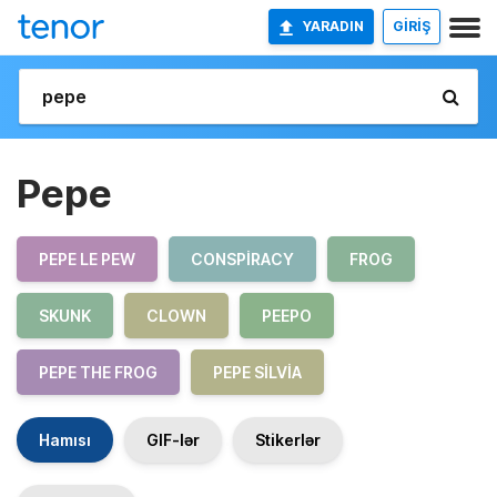
YARADIN
GİRİŞ
Pepe
PEPE LE PEW
CONSPIRACY
FROG
SKUNK
CLOWN
PEEPO
PEPE THE FROG
PEPE SILVIA
Hamısı
GIF-lər
Stikerlər