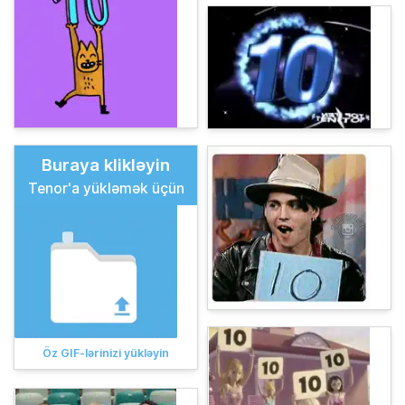
Buraya klikləyin
Tenor'a yükləmək üçün
Öz GIF-lərinizi yükləyin