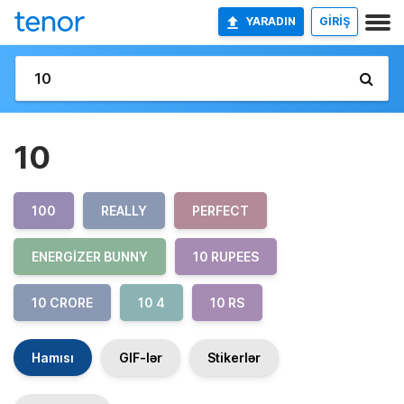
YARADIN
GİRİŞ
10
100
REALLY
PERFECT
ENERGIZER BUNNY
10 RUPEES
10 CRORE
10 4
10 RS
Hamısı
GIF-lər
Stikerlər