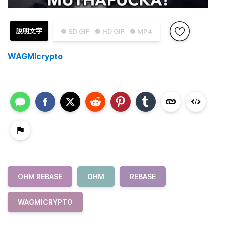
說明文字
● SD GIF
● HD GIF
● MP4
WAGMIcrypto
OHM REBASE
OHM
REBASE
WAGMICRYPTO