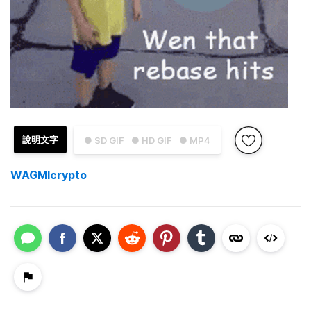
說明文字
● SD GIF
● HD GIF
● MP4
WAGMIcrypto