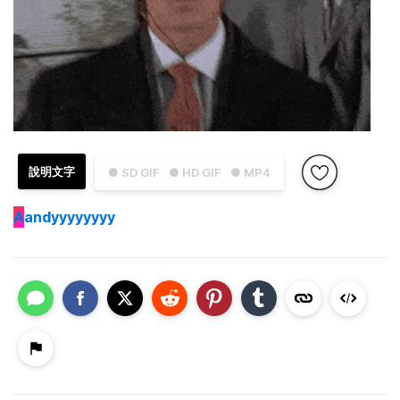
說明文字
● SD GIF
● HD GIF
● MP4
A
andyyyyyyyy