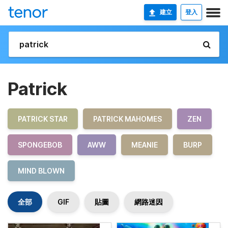
建立
登入
Patrick
PATRICK STAR
PATRICK MAHOMES
ZEN
SPONGEBOB
AWW
MEANIE
BURP
MIND BLOWN
全部
GIF
貼圖
網路迷因