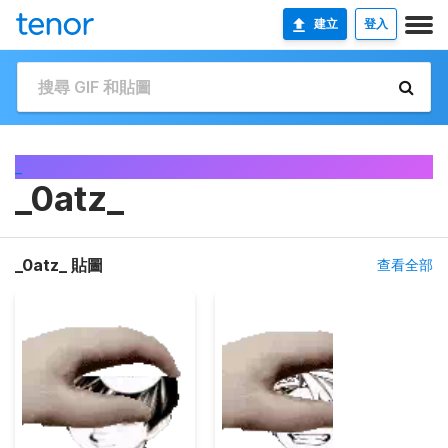
建立
登入
_
_0atz_
_0atz_ 貼圖
查看全部