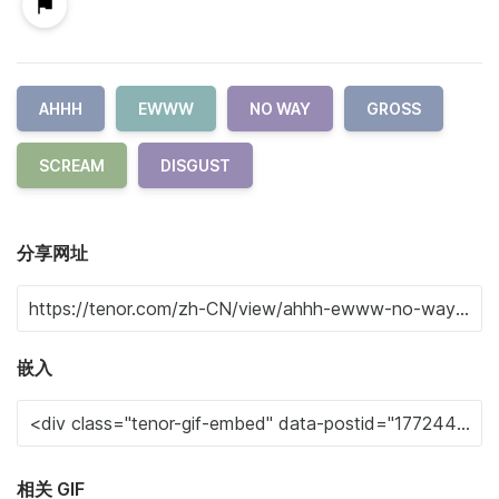
AHHH
EWWW
NO WAY
GROSS
SCREAM
DISGUST
分享网址
嵌入
相关 GIF