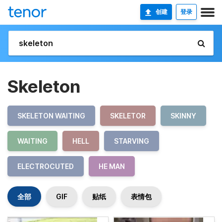
创建
登录
Skeleton
SKELETON WAITING
SKELETOR
SKINNY
WAITING
HELL
STARVING
ELECTROCUTED
HE MAN
全部
GIF
贴纸
表情包