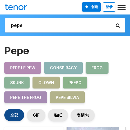
创建
登录
Pepe
PEPE LE PEW
CONSPIRACY
FROG
SKUNK
CLOWN
PEEPO
PEPE THE FROG
PEPE SILVIA
全部
GIF
贴纸
表情包