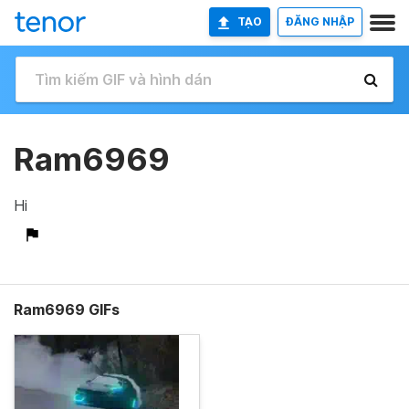
TẠO
ĐĂNG NHẬP
Ram6969
Hi
Ram6969 GIFs