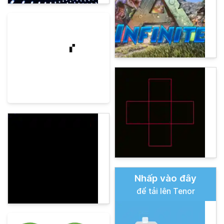
Nhấp vào đây
để tải lên Tenor