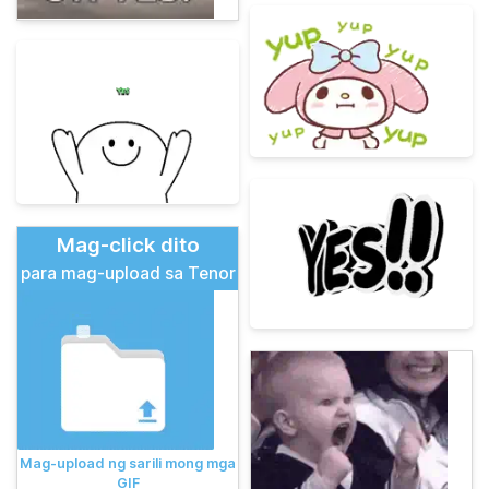
Mag-click dito
para mag-upload sa Tenor
Mag-upload ng sarili mong mga
GIF