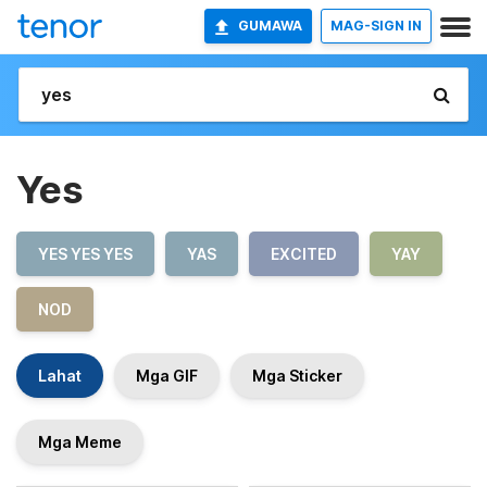
GUMAWA
MAG-SIGN IN
Yes
YES YES YES
YAS
EXCITED
YAY
NOD
Lahat
Mga GIF
Mga Sticker
Mga Meme