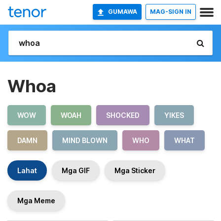
GUMAWA
MAG-SIGN IN
Whoa
WOW
WOAH
SHOCKED
YIKES
DAMN
MIND BLOWN
WHO
WHAT
Lahat
Mga GIF
Mga Sticker
Mga Meme