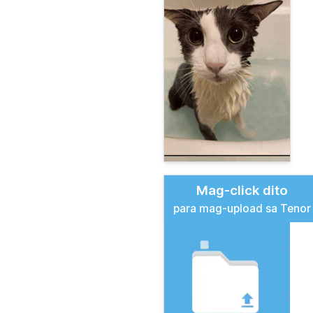
Mag-click dito
para mag-upload sa Tenor