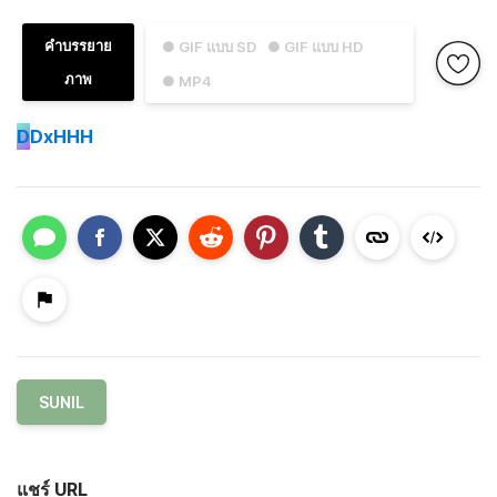
คำบรรยาย
● GIF แบบ SD
● GIF แบบ HD
ภาพ
● MP4
D
DxHHH
SUNIL
แชร์ URL