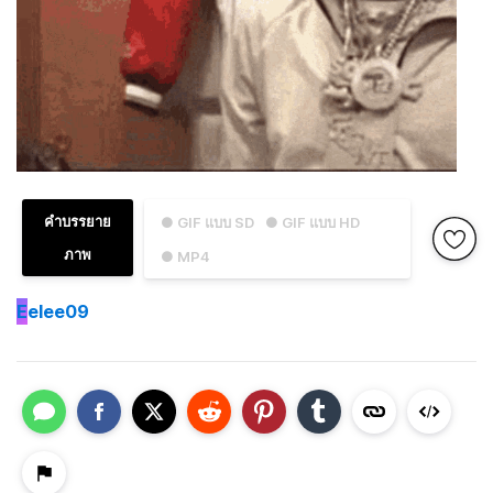
คำบรรยาย
● GIF แบบ SD
● GIF แบบ HD
ภาพ
● MP4
E
elee09