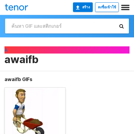
สร้าง
ลงชื่อเข้าใช้
A
awaifb
awaifb GIFs