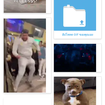
อัปโหลด GIF ของคุณเอง