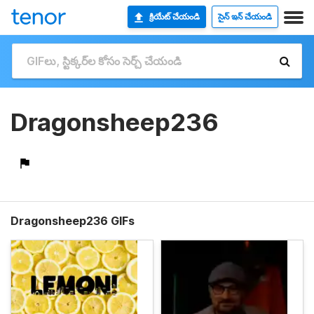
క్రియేట్ చేయండి
సైన్ ఇన్ చేయండి
Dragonsheep236
Dragonsheep236 GIFs