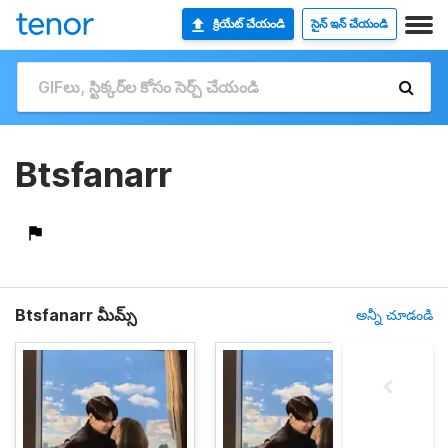
క్రియేట్ చేయండి
సైన్ ఇన్ చేయండి
Btsfanarr
Btsfanarr మీమ్స్
అన్నీ చూడండి