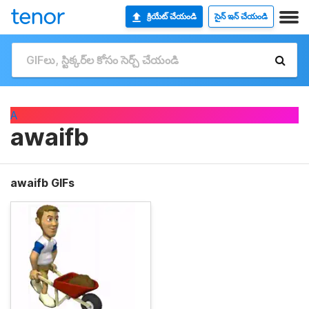
క్రియేట్ చేయండి
సైన్ ఇన్ చేయండి
A
awaifb
awaifb GIFs