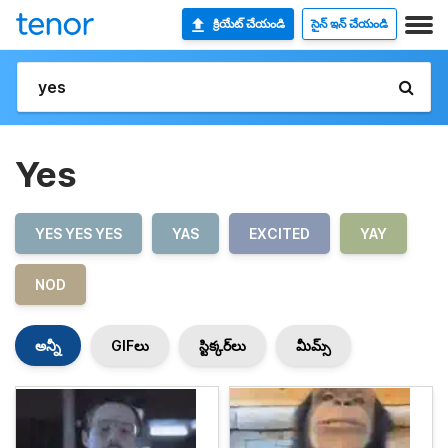
క్రియేట్ చేయండి
సైన్ ఇన్ చేయండి
Yes
YES YES YES
YAS
EXCITED
YAY
NOD
అన్నీ
GIFలు
స్టిక్కర్‌లు
మీమ్స్