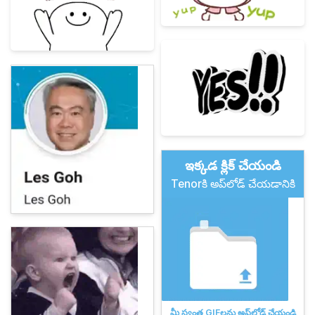
ఇక్కడ క్లిక్ చేయండి
Tenorకి అప్‌లోడ్ చేయడానికి
మీ స్వంత GIFలను అప్‌లోడ్ చేయండి