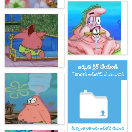
ఇక్కడ క్లిక్ చేయండి
Tenorకి అప్‌లోడ్ చేయడానికి
మీ స్వంత GIFలను అప్‌లోడ్ చేయండి