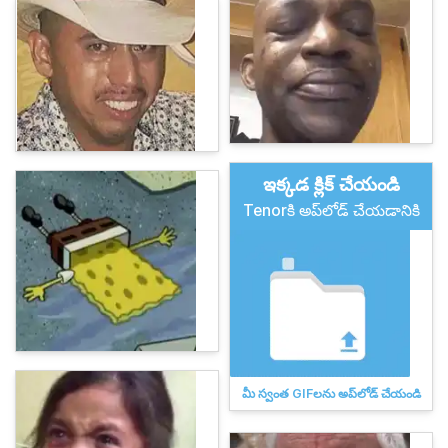
ఇక్కడ క్లిక్ చేయండి
Tenorకి అప్‌లోడ్ చేయడానికి
మీ స్వంత GIFలను అప్‌లోడ్ చేయండి