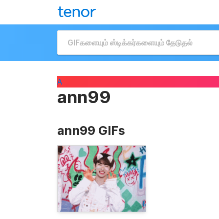
A
ann99
ann99 GIFs