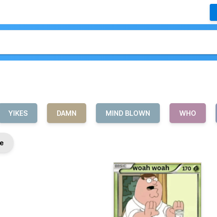
YIKES
DAMN
MIND BLOWN
WHO
e