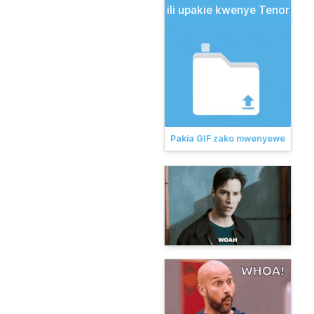
ili upakie kwenye Tenor
Pakia GIF zako mwenyewe