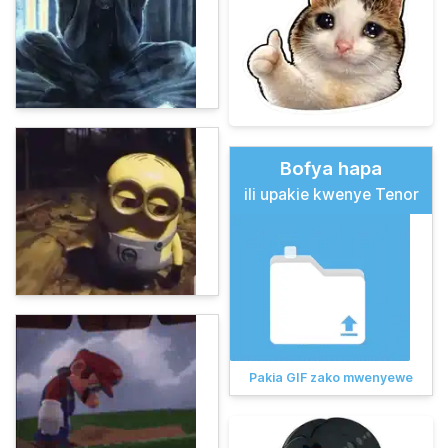
Bofya hapa
ili upakie kwenye Tenor
Pakia GIF zako mwenyewe