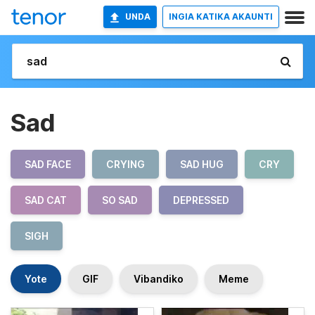
UNDA
INGIA KATIKA AKAUNTI
Sad
SAD FACE
CRYING
SAD HUG
CRY
SAD CAT
SO SAD
DEPRESSED
SIGH
Yote
GIF
Vibandiko
Meme