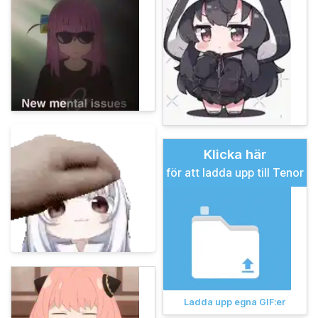
Klicka här
för att ladda upp till Tenor
Ladda upp egna GIF:er