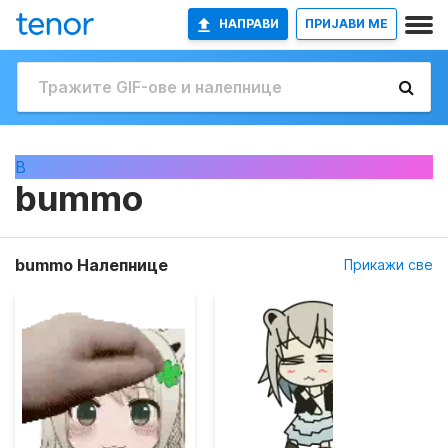
НАПРАВИ
ПРИЈАВИ МЕ
B
bummo
bummo Налепнице
Прикажи све