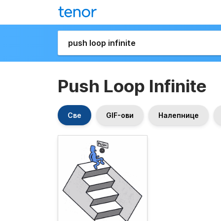
Push Loop Infinite
Све
GIF-ови
Налепнице