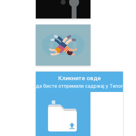
Кликните овде
да бисте отпремили садржај у Tenor